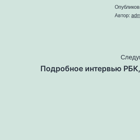
Опублико
Автор:
adm
Навигация
Следу
Подробное интервью РБК,
по
записям