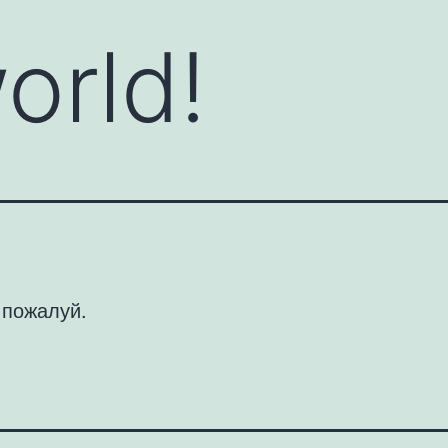
orld!
 пожалуй.